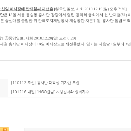
 신임 이사장에 반재철씨 재선출
[ⓒ국민일보, 사회 2010.12.19(일) 오후 7:30]
단
은 18일 서울 동숭동 흥사단 강당에서 열린 공의회 총회에서 현 반재철(61)
은 숭실대를 졸업한 뒤 한국토지개발공사 개성공단 자문위원, 흥사단 입법부 역할인
]
[ⓒ중앙일보, 사회 2010.12.20(일) 오전 0:20]
▶반재철 흥사단 이사장이 18일 이사장으로 재선출됐다. 임기는 다음달 1일부터 3년이
[110112 조선] 흥사단 대학생 기자단 모집
[101216 내일] 'NGO칼럼' 치팅컬처와 정직지수