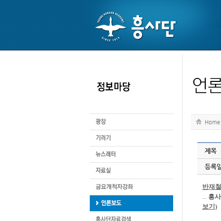
Home
제목
등록
반재철
...
흥사
보기)