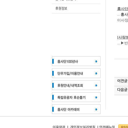
흥사단
...
흥사
이사장
[사랑방
... 
이전글
다음글