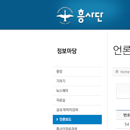
Home
번
54