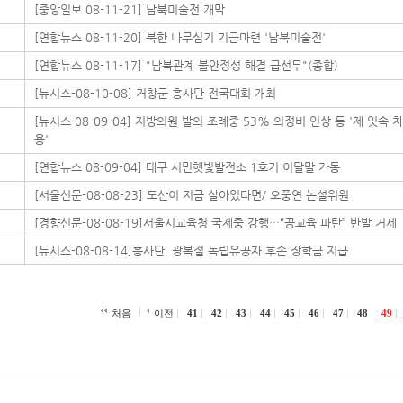
[중앙일보 08-11-21] 남북미술전 개막
[연합뉴스 08-11-20] 북한 나무심기 기금마련 '남북미술전'
[연합뉴스 08-11-17] "남북관계 불안정성 해결 급선무"(종합)
[뉴시스-08-10-08] 거창군 흥사단 전국대회 개최
[뉴시스 08-09-04] 지방의원 발의 조례중 53% 의정비 인상 등 '제 잇속 
용'
[연합뉴스 08-09-04] 대구 시민햇빛발전소 1호기 이달말 가동
[서울신문-08-08-23] 도산이 지금 살아있다면/ 오풍연 논설위원
[경향신문-08-08-19]서울시교육청 국제중 강행…“공교육 파탄” 반발 거세
[뉴시스-08-08-14]흥사단, 광복절 독립유공자 후손 장학금 지급
처음
이전
41
42
43
44
45
46
47
48
49