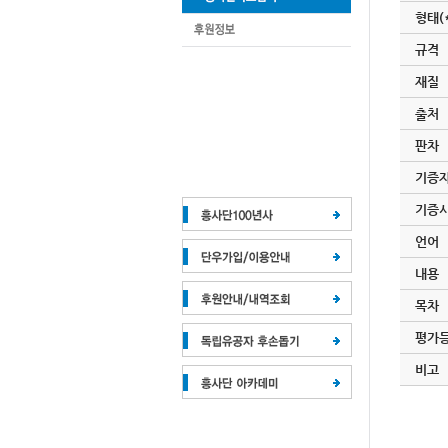
형태(
규격
재질
출처
판차
기증
기증
언어
내용
목차
평가
비고