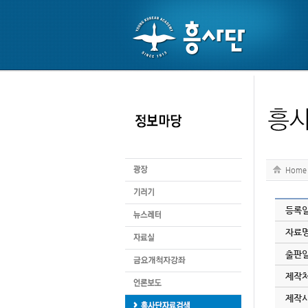
Home
등록
자료명
출판일
제작처
제작