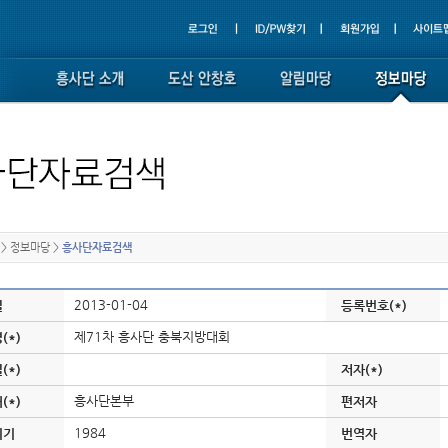
>
정보마당
>
흥사단자료검색
2013-01-04
일
등록번호(*)
제71차 흥사단 충북지방대회
(*)
(*)
저자(*)
흥사단본부
(*)
편저자
1984
시기
번역자