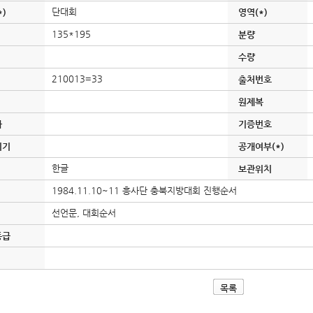
단대회
*)
영역(*)
135*195
분량
수량
210013=33
출처번호
원제복
자
기증번호
시기
공개여부(*)
한글
보관위치
1984.11.10~11 흥사단 충북지방대회 진행순서
선언문, 대회순서
등급
목록