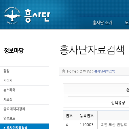
Home
>
정보마당
>
흥사단자료검색
검색유형
번호
등록번호
4
110003
속편 도산 안창호