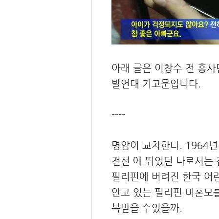
아래 글은 이창수 전 흥사
발언대 기고문입니다.
----
명암이 교차한다. 1964년
전선 에 뛰었던 나로서는 
필리핀에 버려진 한국 어린
안고 있는 필리핀 미혼모를
복받을 수있을까.