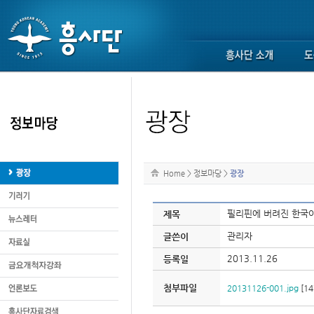
Home
>
정보마당
>
광장
필리핀에 버려진 한국
제목
관리자
글쓴이
2013.11.26
등록일
첨부파일
20131126-001.jpg
[14