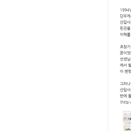
199
단우께
산답사
핀잔을
이해를
초창기
문이었
선생님
에서 발
이 변했
그러나
산답사
반에 
(htt