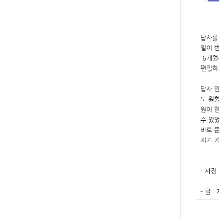
답사를
일이 
6개월
편집하
답사 
도 원
원이 
수 있
바로 
저가 
- 사진
-
글 