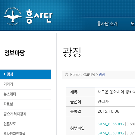
Home
>
정보마당
>
광장
새로운 동아시아 평화
제목
관리자
글쓴이
2015.10.06
등록일
SAM_8355.JPG
[3,680
첨부파일
SAM_8353.JPG
[3,371