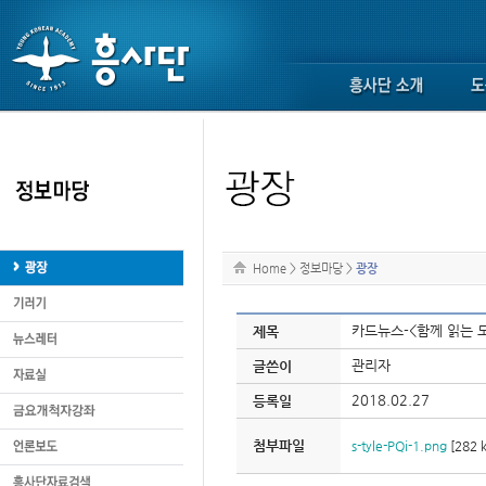
Home
>
정보마당
>
광장
카드뉴스-<함께 읽는 
제목
관리자
글쓴이
2018.02.27
등록일
첨부파일
s-tyle-PQi-1.png
[282 k