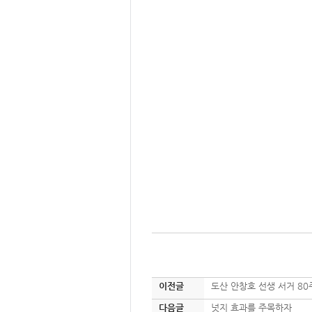
이전글
도산 안창호 선생 서거 80
다음글
넛지 효과를 주목하자