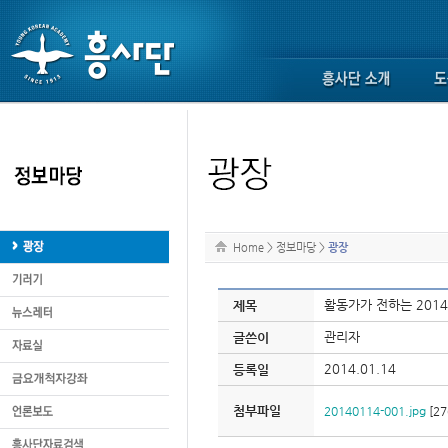
Home
>
정보마당
>
광장
활동가가 전하는 201
제목
관리자
글쓴이
2014.01.14
등록일
첨부파일
20140114-001.jpg
[27