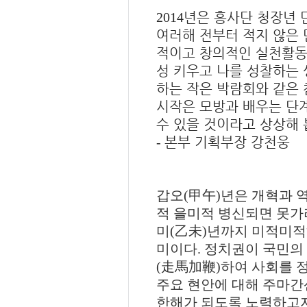
년은 흥사단 청장년 
2014
여러해 전부터 적지 않은
적이고 창의적인 실천활동
성 키우고 나를 성찰하는
하는 작은 박람회와 같은
시작은 모방과 배우는 단
수 있을 것이라고 상상해
본부 기획부장 강천웅
-
갑오
(
甲午
)
년은 개혁과 
적 을미적 병신되면 못가
미
(
乙未
)
년까지 미적미적
미이다
.
정치권이 국민의
(
走馬加鞭
)
하여 사회를 
주요 현안에 대해 주마간
한해가 되도록 노력하고