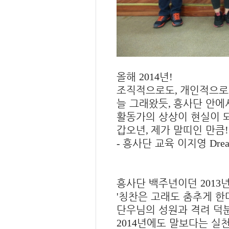
올해
년
2014
!
조직적으로도
개인적으로
,
늘 그래왔듯
흥사단 안에
,
활동가의 상상이 현실이 
갑오년
제가 말띠인 만큼
,
흥사단 교육 이지영
-
Dre
흥사단 백주년이던
년
2013
칭찬은 고래도 춤추게 한
'
단우님의 성원과 격려 덕
년에도 말보다는 실
2014