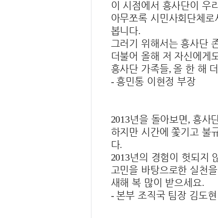
이 시점에서 흥사단이 우
아무쪼록 시민사회단체로서
봅니다
.
그러기 위해서는 흥사단 
더불어 올해 저 자신에게
흥사단 가족들
올 한 해 
,
흥민통 이현정 부장
-
년을 돌아보면
흥사단
2013
,
하지만 시간에 쫓기고 불
다
.
년의 경험이 헛되지 
2013
고민을 바탕으로한 실천을
새해 복 많이 받으세요
.
본부 조직국 팀장 김도현
-