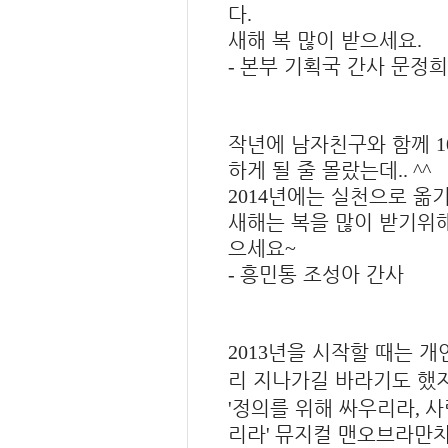
다
.
새해 복 많이 받으세요
.
본부 기획국 간사 문정희
-
작년에 남자친구와 함께
1
하게 될 줄 몰랐는데
.. ^^
년에는 실천으로 옮기
2014
새해는 복을 많이 받기위해
으세요
~
흥민통 조성아 간사
-
년을 시작할 때는 개
2013
리 지나가길 바라기도 했
정의를 위해 싸우리라
사
'
,
리라
뮤지컬 맨오브라만
'