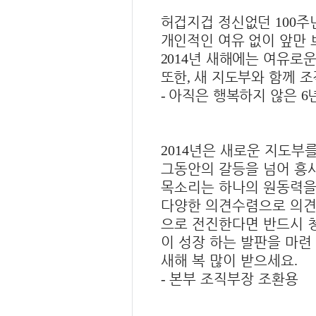
허겁지겁 정신없던
주
100
개인적인 여유 없이 앞만
년 새해에는 여유로운
2014
또한
새 지도부와 함께 
,
아직은 행복하지 않은
-
6
년은 새로운 지도부를
2014
그동안의 갈등을 넘어 흥
목소리는 하나의 원동력을
다양한 의견수렴으로 의견
으로 전진한다면 반드시 
이 성장 하는 발판을 마련
새해 복 많이 받으세요
.
본부 조직부장 조환용
-