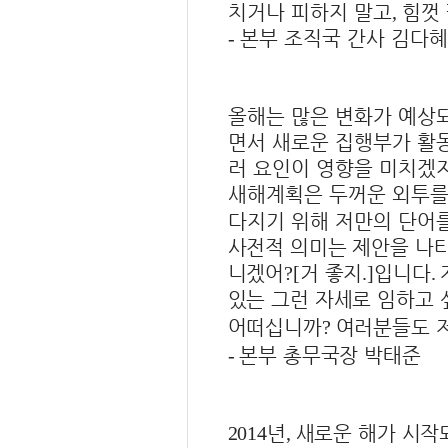
치거나 피하지 말고
힘껏
,
본부 조직국 간사 김다혜
-
올해는 많은 변화가 예상
면서 새로운 집행부가 활
러 요인이 영향을 미치겠
새해계획은 두꺼운 외투를
다지기 위해 저만의 단어
사전적 의미는 제안을 나
니겠어
거 좋지
입니다
?[
.]
.
있는 그런 자세로 임하고
어떠십니까
여러분들도 
?
본부 총무국장 박태준
-
년
새로운 해가 시
2014
,