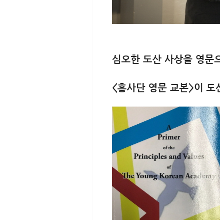
심오한 도산 사상을 영문
<흥사단 영문 교본>이 