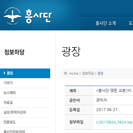
Home
>
정보마당
>
광장
<흥사단 영문 교본>이
제목
관리자
글쓴이
2017.06.27
등록일
첨부파일
s-20170624_5624.jpg