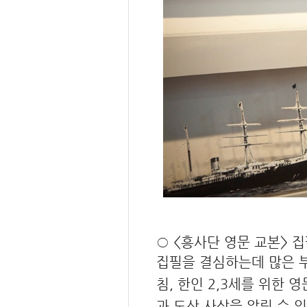
○ <흥사단 영문 교본> 
집필을 결심하는데 많은 부
침, 한인 2,3세를 위한 
과 도산 사상을 알릴 수 