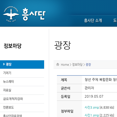
Home
>
정보마당
>
광장
청년 주체 복합문화 청
제목
관리자
글쓴이
2019.05.07
등록일
사진3.png
[4,838 kb]
첨부파일
사진1.png
[2,225 kb]