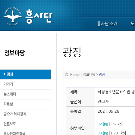
Home
>
정보마당
>
광장
화정청소년문화의집 방과
제목
관리자
글쓴이
2021.09.28
등록일
32.jpg
[352 kb]
첨부파일
33.jpg
[1,791 kb]