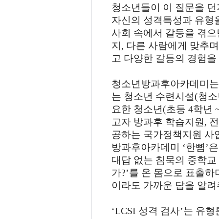
청소년들이 이 질문을 던
사회 속에서 갈등을 겪
지
,
다른 사람에게 맞추며
고 다양한 갈등의 경험을
청소년방과후아카데미
는 청소년 수련시설
(
청소
요한 청소년
(
초등
4
학년
고자 방과후 학습지원
,
전
공하는 국가정책지원 사
방과후아카데미
‘
한뼘
’
은
대답 없는 침묵의 중학교
가
?’
를 온 몸으로 표출하
이라도 가까운 답을 알려
‘LCSI
성격 검사
’
는 유형