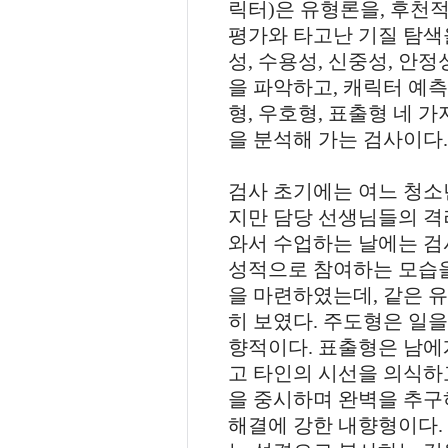
릭터
)
은 유형론을
,
후천적
평가와 타고난 기질 탐색
성
,
수용성
,
신중성
,
안정
을 파악하고
,
캐릭터 예측
형
,
우호형
,
표출형 네 가
을 분석해 가는 검사이다
.
검사 초기에는 여느 청
지만 담당 선생님들의 격려와 다
와서 수업하는 날에는 검
성적으로 참여하는 모습
을 마련하였는데
,
같은 
히 보였다
.
주도형은 일을
향적이다
.
표출형은 남에게 
고 타인의 시선을 의식하
을 중시하며 완벽을 추구
해결에 강한 내향형이다
.