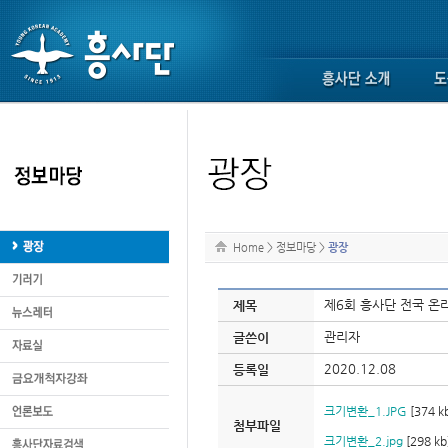
Home
>
정보마당
>
광장
제6회 흥사단 전국 온
제목
관리자
글쓴이
2020.12.08
등록일
크기변환_1.JPG
[374 k
첨부파일
크기변환_2.jpg
[298 kb