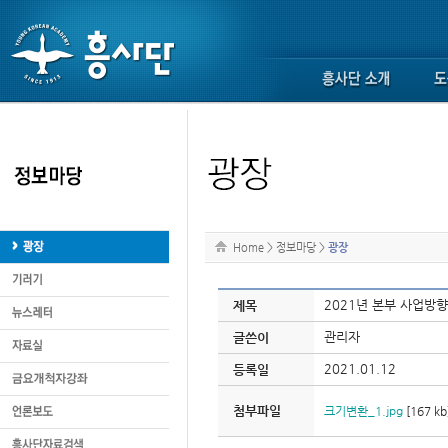
Home
>
정보마당
>
광장
2021년 본부 사업방향
제목
관리자
글쓴이
2021.01.12
등록일
첨부파일
크기변환_1.jpg
[167 kb