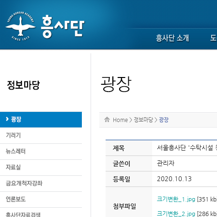
Home
>
정보마당
>
광장
서울흥사단 '수탁시설 
제목
관리자
글쓴이
2020.10.13
등록일
크기변환_1.jpg
[351 kb
첨부파일
크기변환_2.jpg
[286 kb