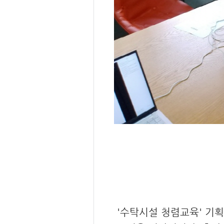
'수탁시설 청렴교육' 기획의