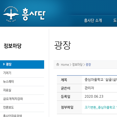
Home
>
정보마당
>
광장
중심마을학교 '삶골(삶
제목
관리자
글쓴이
2020.06.23
등록일
첨부파일
크기변환_중심마을학교 '삶