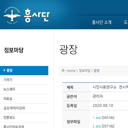
Home
>
정보마당
>
광장
시민사회연구소 '전시작
제목
관리자
글쓴이
2020.08.10
등록일
1.jpg
[345 kb]
첨부파일
2.jpg
[357 kb]