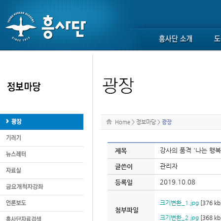
Home
>
정보마당
>
광장
강사의 품격 '나는 행복
제목
관리자
글쓴이
2019.10.08
등록일
크기변환_1.jpg
[376 kb
첨부파일
크기변환_2.jpg
[368 kb