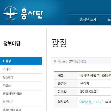
Home
>
정보마당
>
광장
흥사단 창립 제106주
제목
관리자
글쓴이
2019.05.21
등록일
첨부파일
크기변환_1.JPG
[314 k