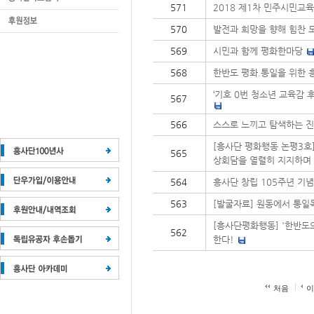
571
2018 제1차 민주시민교육
570
발전과 희망을 향해 힘찬 
569
시민과 함께 평화한마당
568
한반도 평화.통일을 위한 
‘기호 0번 청소년 교육감 
567
566
스스로 느끼고 탐색하는 진
[흥사단 평화행동 논평3호
565
상회담을 열렬히 지지하며
564
흥사단 창립 105주년 기
563
[발굴자료] 원동에서 통일
[흥사단평화행동] '한반도의
562
한다!
처음
이