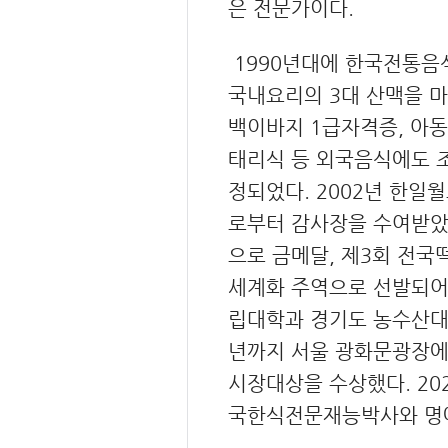
은 전문
가이다.
1990년대에 한국전통음
국내요리의 3대 산맥을 마
백이바지 1급자격증, 아동
태리식 등 외국음식에도 
정되었다.
2002년 한일
로부터 감사장을 수여받았
으로 금메달, 제3회 전
세계화 주역으로 선발되어
립대학과 경기도 농수산대
년까지 서울 광화문광장에
시장대상을 수상했다.
2
국한식전문재능박사와 명