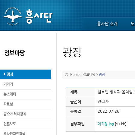
Home
>
정보마당
>
광장
탈북민 정착과 음식점 
제목
관리자
글쓴이
2022.07.26
등록일
첨부파일
이희경.jpg
[51 kb]