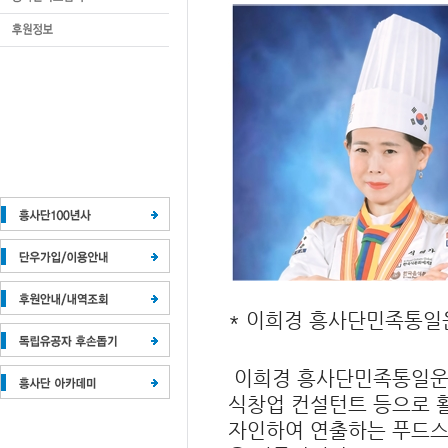
* 이희경 흥사단민족통일
이희경 흥사단민족통일운동본부
식창업 컨설턴트 등으로 
자인하여 연출하는 푸드스타