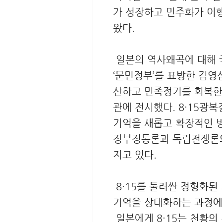
가 성장하고 민주화가 이행
왔다.
일본의 역사왜곡에 대해 국
‘문민정부’를 표방한 김영삼
산하고 민족정기를 회복한
관에 전시했다. 8·15광
기억을 새롭고 확장적인 방
정부정통론과 독립전쟁론의
지고 있다.
8·15를 둘러싼 정형화된
기억을 상대화하는 과정에
일본에게 8·15는 천황의