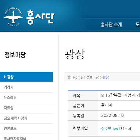
Home
>
정보마당
>
광장
8·15광복절, 기념과
제목
관리자
글쓴이
2022.08.10
등록일
첨부파일
신주백.jpg
[31 kb]