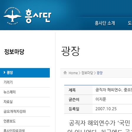
Home
>
정보마당
>
광장
공직자 해외연수, 중요
제목
이지문
글쓴이
2007.10.25
등록일
공직자 해외연수가 '국민 