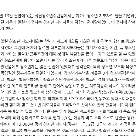
9월 16일 천안에 있는 국립청소년수련원에서는 제2회 청소년 지도자의 날을 기념하는 
석한 가운데 열린 이 행사는 청소년 지도자들의 화합의 한마당이었다. 이 행사에 참
고자 한다.
 열린 청소년 지도자대회는 작년에 지도자대회를 개최한 이래 두 번째 행사로 청소
행사였다. 그런데 거기에 참석한 대부분의 지도자들은 자기가 소속된 기관, 즉 청소
끼기 보다는 열악한 근무조건에 대해 상대적 박탈감을 많이 느끼고 있음을 알 수 있었
안 청소년계에 몸담아 오면서 나는 우리 청소년계가 다른 부문보다 위상이 낮은 이유가
 있었음에도 청소년계는 많은 진전이 있었다고 생각한다. 특히 청소년 보호와 육성
 독립적인 정부기구로 단일화되었으며, 청소년기본법을 비롯한 3개 청소년관련법이 
쉼터, 청소년 활동진흥센터, 청소년 상담지원센터라는 청소년 정책 인프라가 구축되
이제 이런 제도와 인프라를 통해 그 안에서 활동하고 있는 지도자들이 하나의 목소리
책 대안을 내놓을 필요성이 생긴 것이다. 또한 제4차 청소년육성5개년계획(2008~
소년위원회)나 청소년 학회(이 학회도 이미 3개가 조직되어 활동하고 있다 - 미래
)에만 맡기지 말고 청소년 지도자들이 조직적으로 참여하여 함께 만들어 나가야 한다
지는 높아질 수 있을 것이다. 문제는 우리 청소년 지도자들이 사회적으로 제 목소리
 노력에 비해 상대적으로 대우를 받지 못하는 이유가 바로 우리 스스로 단결을 통해 
는 이미 13,000여 명의 청소년 지도사(정부가 1급, 2급, 3급의 지도사 자격을
직업의식을 고취하는 노력을 기울여 온 것도 사실이다. 그러나 청소년 지도사 자격을 