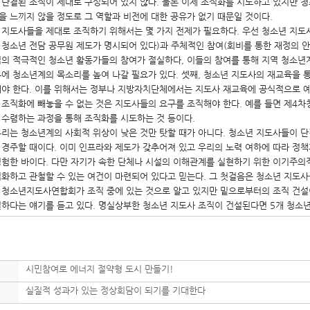
 단결된 조직이 제대로 구성되어 있지 않다. 물론 이제 조직화를 시도하고 있지만 청
을 느끼지 않을 정도로 그 역할과 비전에 대한 공유가 없기 때문일 것이다.
 지도사들을 제대로 조직하기 위해서는 몇 가지 전제가 필요하다. 우선 청소년 지도
 청소년 전담 공무원 제도가 명시되어 있다)과 주체적인 참여(회비를 통한 재정의 안
역의 적극적인 청소년 활동가들의 참여가 절실하다, 이들의 참여를 통해 지역 청소
부에 청소년계의 목소리를 높여 나갈 필요가 있다. 셋째, 청소년 지도사의 재교육을
해야 한다. 이를 위해서는 정부나 지방자치단체에서는 지도사 재교육에 공식적으로 예
 조직화에 빼놓을 수 없는 것은 지도사들의 요구를 조직해야 한다. 예를 들면 제4
 수렴하는 과정을 통해 조직화를 시도하는 것 등이다.
우리는 청소년계의 사회적 위상이 낮은 것만 탓할 때가 아니다. 청소년 지도사들이 
 경주할 때이다. 이미 인프라와 제도가 갖추어져 있고 우리의 노력 여하에 따라 정책
경험한 바이다. 다만 자기가 속한 단체나 시설의 이해관계를 실현하기 위한 이기주의
직화하고 관철할 수 있는 여건이 마련되어 있다고 믿는다. 그 첫걸음은 청소년 지도사
 청소년지도사연합회가 조직 중에 있는 것으로 알고 있지만 밑으로부터의 조직 건설
실하다는 얘기를 듣고 있다. 명실상부한 청소년 지도사 조직이 건설된다면 5개 청소
시민참여로 에너지 절약형 도시 만들기!
실질적 성과가 있는 정상회담이 되기를 기대한다