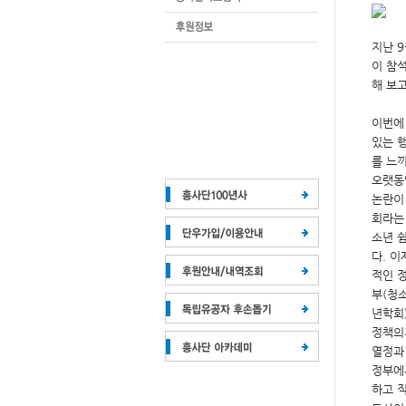
지난 
이 참
해 보
이번에
있는 
를 느
오랫동
논란이
회라는
소년 
다. 
적인 정
부(청
년학회
정책의
열정과
정부에서
하고 