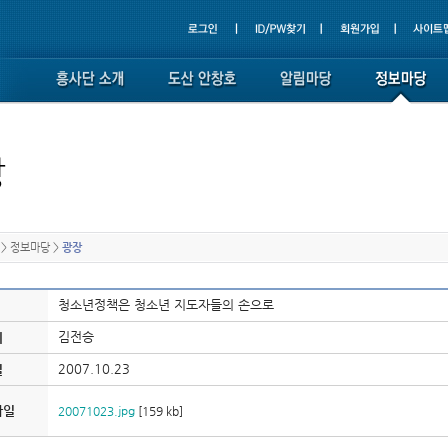
>
정보마당
>
광장
청소년정책은 청소년 지도자들의 손으로
김전승
이
2007.10.23
일
파일
20071023.jpg
[159 kb]