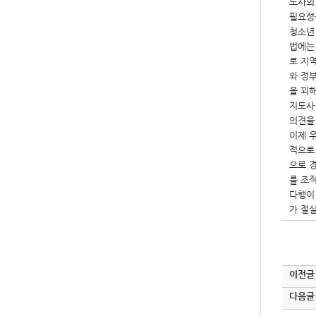
도사의
필요성
청소년
법에는
로 지
와 정
을 꾀
지도사
의견을
이제 
적으로
으로 
를 조
다행이
가 절
이전글
다음글