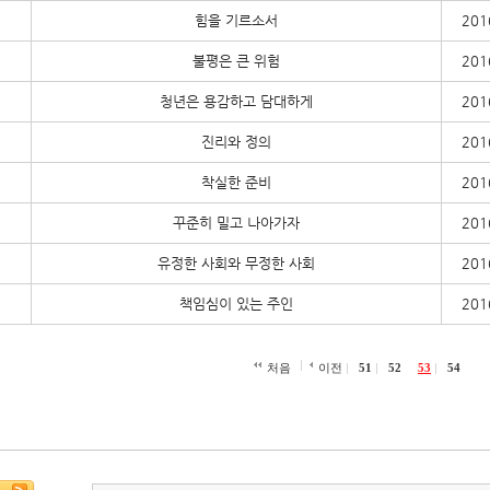
힘을 기르소서
201
불평은 큰 위험
201
청년은 용감하고 담대하게
201
진리와 정의
201
착실한 준비
201
꾸준히 밀고 나아가자
201
유정한 사회와 무정한 사회
201
책임심이 있는 주인
201
처음
이전
51
52
53
54