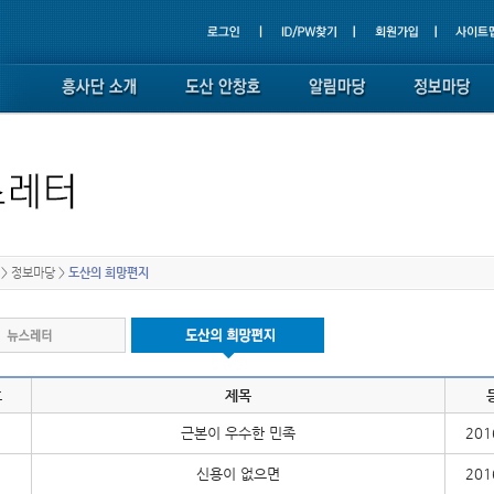
>
정보마당
>
도산의 희망편지
호
제목
근본이 우수한 민족
201
신용이 없으면
201