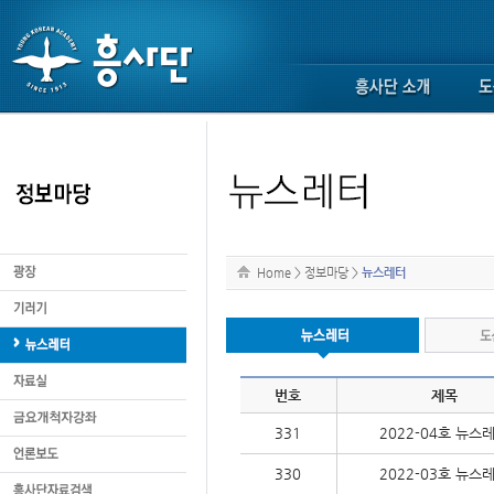
Home
>
정보마당
>
뉴스레터
번호
제목
331
2022-04호 뉴스
330
2022-03호 뉴스