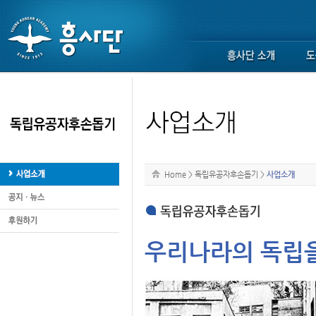
Home
>
독립유공자후손돕기
>
사업소개
우리나라의 독립을