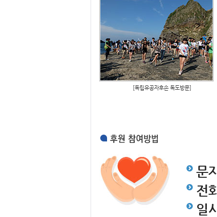
[독립유공자후손 독도방문]
문
전
일