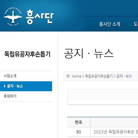
Home
>
독립유공자후손돕기
>
공지ㆍ뉴스
번호
90
2023년 독립유공자후손 